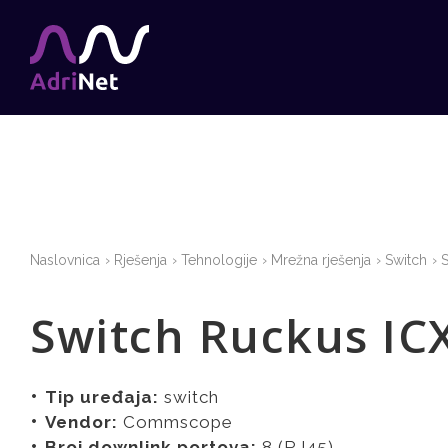
Naslovnica
Rješenja
Tehnologije
Mrežna rješenja
Switch
Switch Ruckus IC
Tip uređaja:
switch
Vendor:
Commscope
Broj downlink portova:
8 (RJ45)