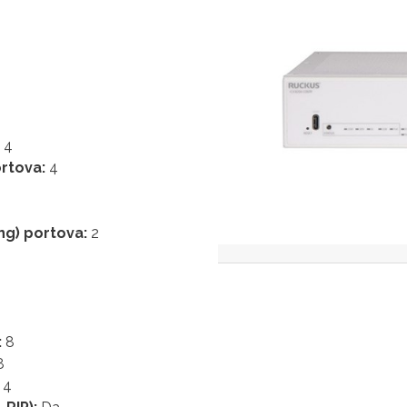
:
4
ortova:
4
ng) portova:
2
:
8
8
4