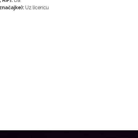
RIP):
Da
značajke):
Uz licencu