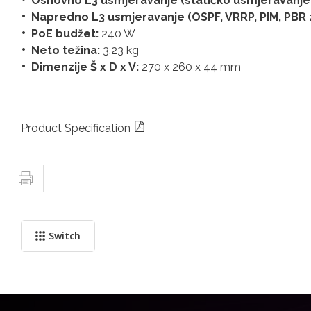
Osnovno L3 usmjeravanje (statičko usmjeravanje, 
Napredno L3 usmjeravanje (OSPF, VRRP, PIM, PBR 
PoE budžet:
240 W
Neto težina:
3,23 kg
Dimenzije Š x D x V:
270 x 260 x 44 mm
Product Specification
Switch