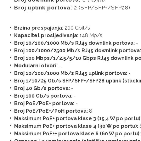
Broj uplink portova:
2 (SFP/SFP+/SFP28)
Brzina prespajanja:
200 Gbit/s
Kapacitet prosljeđivanja:
148 Mp/s
Broj 10/100/1000 Mb/s RJ45 downlink portova:
-
Broj 100/1000/2500 Mb/s RJ45 downlink portova
Broj 100 Mbps/1/2.5/5/10 Gbps RJ45 downlink p
Modularni otvori:
-
Broj 10/100/1000 Mb/s RJ45 uplink portova:
-
Broj 1/10/25 Gb/s SFP/SFP+/SFP28 uplink (stacki
Broj 40 Gb/s portova:
-
Broj 100 Gb/s portova:
-
Broj PoE/PoE+ portova:
-
Broj PoE/PoE+/PoH portova:
8
Maksimum PoE+ portova klase 3 (15,4 W po portu)
Maksimum PoE+ portova klase 4 (30 W po portu):
Maksimum PoE++ portova klase 6 (60 W po portu):