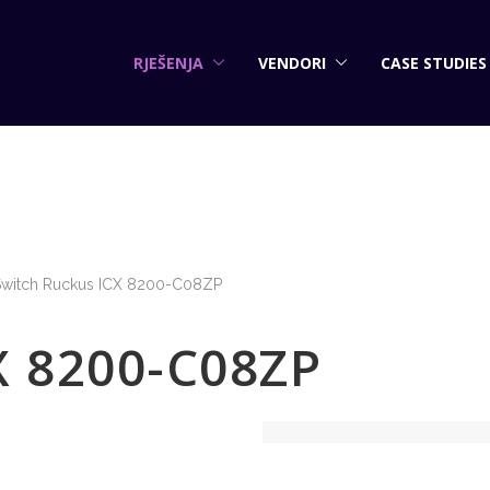
RJEŠENJA
VENDORI
CASE STUDIES
Switch Ruckus ICX 8200-C08ZP
X 8200-C08ZP