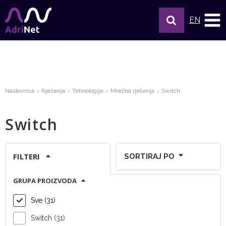
EN
Naslovnica
Rješenja
Tehnologije
Mrežna rješenja
Switch
Switch
FILTERI
SORTIRAJ PO
GRUPA PROIZVODA
Prikaži po stranici:
Sve (31)
Switch (31)