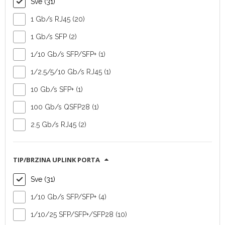
Sve (31)
1 Gb/s RJ45 (20)
Switch Ruckus ICX
Switch Ruckus ICX
1 Gb/s SFP (2)
8200-48P
8200-48
1/10 Gb/s SFP/SFP+ (1)
Tip uređaja:
switch
Tip uređaja:
switch
1/2.5/5/10 Gb/s RJ45 (1)
Vendor:
Vendor:
10 Gb/s SFP+ (1)
Commscope
Commscope
Broj downlink
Broj downlink
100 Gb/s QSFP28 (1)
portova:
48 (RJ45)
portova:
48 (RJ45)
2.5 Gb/s RJ45 (2)
Broj uplink
Broj uplink
portova:
4
portova:
4
(SFP/SFP+/SFP28)
(SFP/SFP+/SFP28)
TIP/BRZINA UPLINK PORTA
SAZNAJ VIŠE
SAZNAJ VIŠE
Sve (31)
1/10 Gb/s SFP/SFP+ (4)
1/10/25 SFP/SFP+/SFP28 (10)