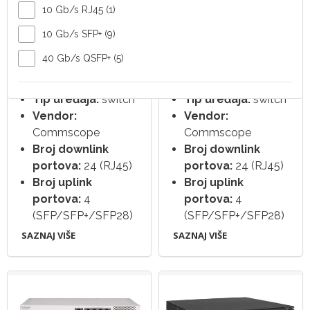
10 Gb/s RJ45 (1)
10 Gb/s SFP+ (9)
Switch Ruckus ICX
Switch Ruckus ICX
40 Gb/s QSFP+ (5)
8200-24P
8200-24
Tip uređaja:
switch
Tip uređaja:
switch
Vendor:
Vendor:
Commscope
Commscope
Broj downlink
Broj downlink
portova:
24 (RJ45)
portova:
24 (RJ45)
Broj uplink
Broj uplink
portova:
4
portova:
4
(SFP/SFP+/SFP28)
(SFP/SFP+/SFP28)
SAZNAJ VIŠE
SAZNAJ VIŠE