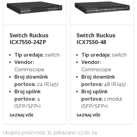
Switch Ruckus
Switch Ruckus
ICX7550-24ZP
ICX7550-48
Tip uređaja:
switch
Tip uređaja:
switch
Vendor:
Vendor:
Commscope
Commscope
Broj downlink
Broj downlink
portova:
24 (RJ45)
portova:
48 (RJ45)
Broj uplink
Broj uplink
portova:
4
portova:
1 modul
(SFP/SFP+)
(SFP/SFP+)
SAZNAJ VIŠE
SAZNAJ VIŠE
Ukupno proizvoda: 31, prikazano: 13 do 24