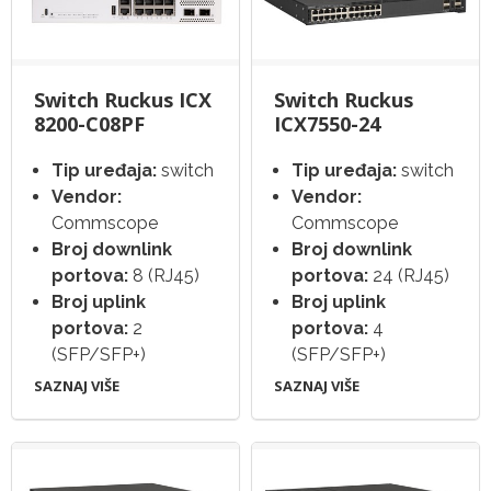
Switch Ruckus ICX
Switch Ruckus
8200-C08PF
ICX7550-24
Tip uređaja:
switch
Tip uređaja:
switch
Vendor:
Vendor:
Commscope
Commscope
Broj downlink
Broj downlink
portova:
8 (RJ45)
portova:
24 (RJ45)
Broj uplink
Broj uplink
portova:
2
portova:
4
(SFP/SFP+)
(SFP/SFP+)
SAZNAJ VIŠE
SAZNAJ VIŠE