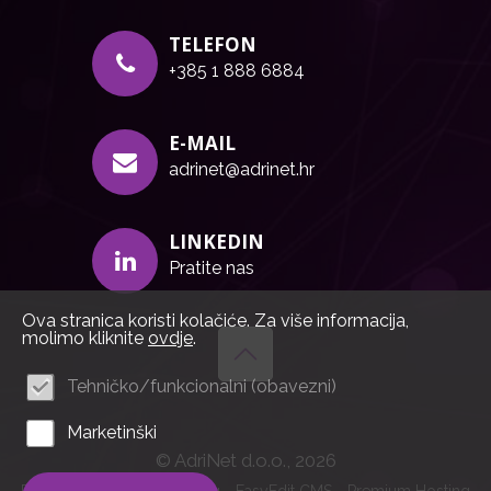
TELEFON
+385 1 888 6884
E-MAIL
adrinet@adrinet.hr
LINKEDIN
Pratite nas
Ova stranica koristi kolačiće. Za više informacija,
molimo kliknite
ovdje
.
Tehničko/funkcionalni (obavezni)
Marketinški
© AdriNet d.o.o., 2026