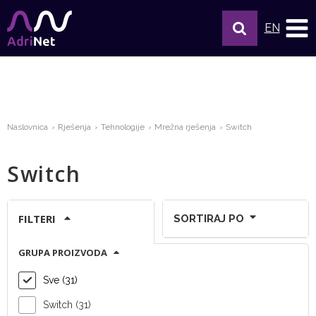
EN
Naslovnica
Rješenja
Tehnologije
Mrežna rješenja
Switch
Switch
FILTERI
SORTIRAJ PO
GRUPA PROIZVODA
Prikaži po stranici:
Sve (31)
Switch (31)