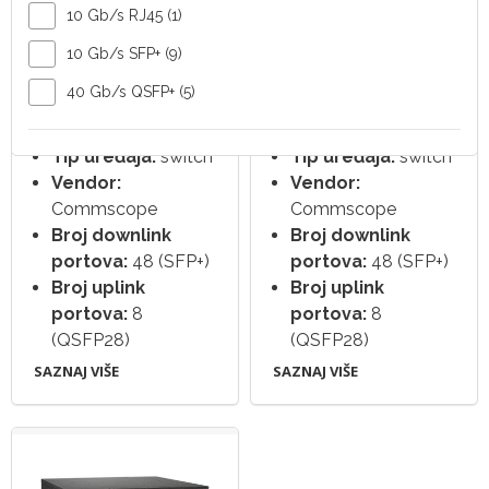
10 Gb/s RJ45 (1)
10 Gb/s SFP+ (9)
Switch Ruckus
Switch Ruckus
40 Gb/s QSFP+ (5)
ICX7850-48C
ICX7850-48F
Tip uređaja:
switch
Tip uređaja:
switch
Vendor:
Vendor:
Commscope
Commscope
Broj downlink
Broj downlink
portova:
48 (SFP+)
portova:
48 (SFP+)
Broj uplink
Broj uplink
portova:
8
portova:
8
(QSFP28)
(QSFP28)
SAZNAJ VIŠE
SAZNAJ VIŠE