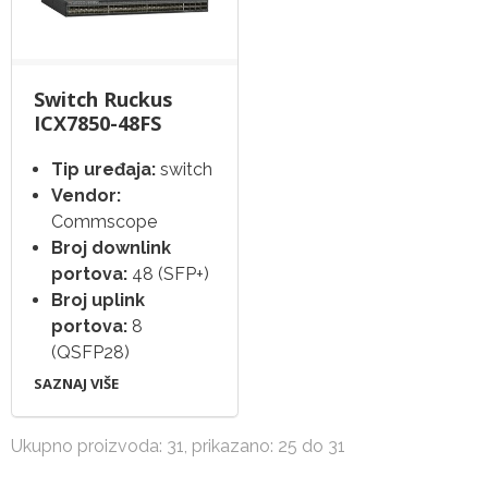
Switch Ruckus
ICX7850-48FS
Tip uređaja:
switch
Vendor:
Commscope
Broj downlink
portova:
48 (SFP+)
Broj uplink
portova:
8
(QSFP28)
SAZNAJ VIŠE
Ukupno proizvoda: 31, prikazano: 25 do 31