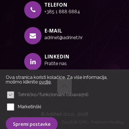
TELEFON
+385 1 888 6884
E-MAIL
adrinet@adrinet.hr
LINKEDIN
Pratite nas
Ova stranica koristi kolačiće. Za više informacija,
molimo kliknite
ovdje
.
Tehničko/funkcionalni (obavezni)
Marketinški
© AdriNet d.o.o., 2026
Powered by WEB Marketing
-
EasyEdit CMS
-
Premium Hosting
Spremi postavke