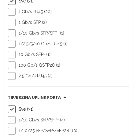
Sve (31)
1 Gb/s RJ45 (20)
Switch Ruckus
Switch Ruckus
1 Gb/s SFP (2)
ICX7550-48ZP
ICX7850-32Q
1/10 Gb/s SFP/SFP+ (1)
Tip uređaja:
switch
Tip uređaja:
switch
1/2.5/5/10 Gb/s RJ45 (1)
Vendor:
Vendor:
10 Gb/s SFP+ (1)
Commscope
Commscope
Broj downlink
Broj downlink
100 Gb/s QSFP28 (1)
portova:
48 (RJ45)
portova:
32
2.5 Gb/s RJ45 (2)
Broj uplink
(QSFP28)
portova:
1 modul
Broj uplink
(SFP/SFP+)
portova:
-
TIP/BRZINA UPLINK PORTA
SAZNAJ VIŠE
SAZNAJ VIŠE
Sve (31)
1/10 Gb/s SFP/SFP+ (4)
1/10/25 SFP/SFP+/SFP28 (10)