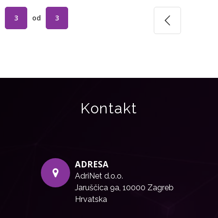
3
od
3
Kontakt
ADRESA
AdriNet d.o.o.
Jaruščica 9a, 10000 Zagreb
Hrvatska