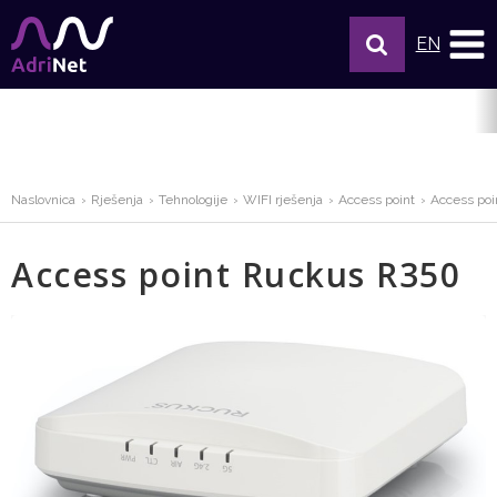
EN
Naslovnica
Rješenja
Tehnologije
WIFI rješenja
Access point
Access po
Access point Ruckus R350