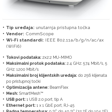
Tip uređaja:
unutarnja pristupna točka
Vendor:
CommScope
Wi-Fi standardi:
IEEE 802.11a/b/g/n/ac/ax
(WiFi6)
Tokovi podataka:
2x2:2 MU-MIMO
Maksimalni protok podataka:
2.4 GHz: 574 Mbit/s, 5
GHz: 1200 Mbit/s
Maksimalni broj klijentskih uređaja:
do 256 klijenata
po pristupnoj točki
Optimizacija antene:
BeamFlex
Mesh:
SmartMesh™
USB port:
1 USB 2.0 port, tip A
Ethernet port:
1 x 1 GbE port, RJ-45
Radna temperatura:
0 ºC do 40 ºC (32 ºF do 104 ºF)