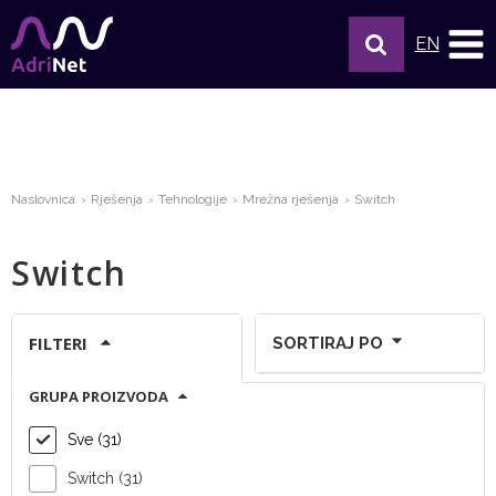
EN
Naslovnica
Rješenja
Tehnologije
Mrežna rješenja
Switch
Switch
FILTERI
SORTIRAJ PO
GRUPA PROIZVODA
Prikaži po stranici:
Sve (31)
Switch (31)