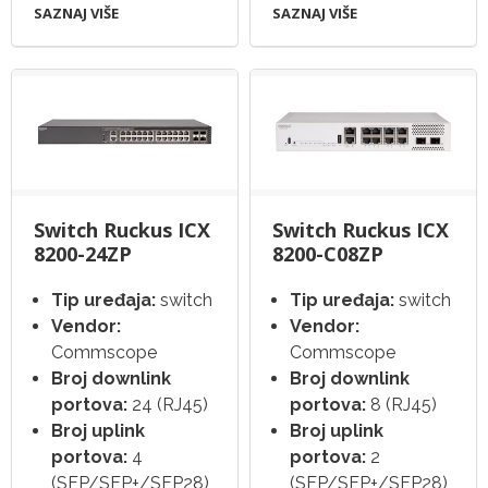
SAZNAJ VIŠE
SAZNAJ VIŠE
Switch Ruckus ICX
Switch Ruckus ICX
8200-24ZP
8200-C08ZP
Tip uređaja:
switch
Tip uređaja:
switch
Vendor:
Vendor:
Commscope
Commscope
Broj downlink
Broj downlink
portova:
24 (RJ45)
portova:
8 (RJ45)
Broj uplink
Broj uplink
portova:
4
portova:
2
(SFP/SFP+/SFP28)
(SFP/SFP+/SFP28)