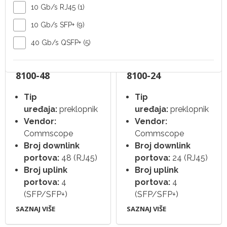
10 Gb/s RJ45 (1)
10 Gb/s SFP+ (9)
40 Gb/s QSFP+ (5)
Switch Ruckus ICX
Switch Ruckus ICX
8100-48
8100-24
Tip
Tip
uređaja:
preklopnik
uređaja:
preklopnik
Vendor:
Vendor:
Commscope
Commscope
Broj downlink
Broj downlink
portova:
48 (RJ45)
portova:
24 (RJ45)
Broj uplink
Broj uplink
portova:
4
portova:
4
(SFP/SFP+)
(SFP/SFP+)
SAZNAJ VIŠE
SAZNAJ VIŠE