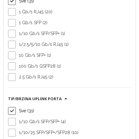
Sve (31)
1 Gb/s RJ45 (20)
1 Gb/s SFP (2)
Switch Ruckus ICX
Switch Ruckus ICX
1/10 Gb/s SFP/SFP+ (1)
8100-48P
8100-24P
1/2.5/5/10 Gb/s RJ45 (1)
Tip
Tip
10 Gb/s SFP+ (1)
uređaja:
preklopnik
uređaja:
preklopnik
Vendor:
Vendor:
100 Gb/s QSFP28 (1)
Commscope
Commscope
2.5 Gb/s RJ45 (2)
Broj downlink
Broj downlink
portova:
48 (RJ45)
portova:
24 (RJ45)
Broj uplink
Broj uplink
TIP/BRZINA UPLINK PORTA
portova:
4
portova:
4
(SFP/SFP+)
(SFP/SFP+)
Sve (31)
SAZNAJ VIŠE
SAZNAJ VIŠE
1/10 Gb/s SFP/SFP+ (4)
1/10/25 SFP/SFP+/SFP28 (10)